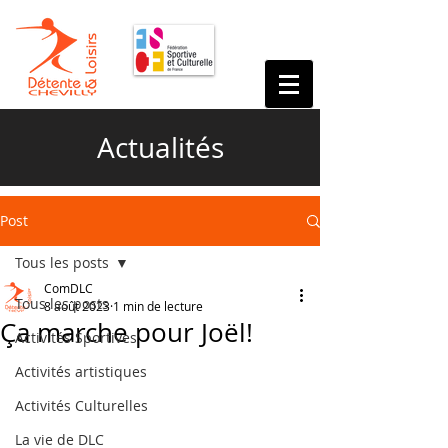
Actualités
Post
Tous les posts
ComDLC
Tous les posts
8 août 2023
1 min de lecture
Ça marche pour Joël!
Activités Sportives
Activités artistiques
Activités Culturelles
La vie de DLC