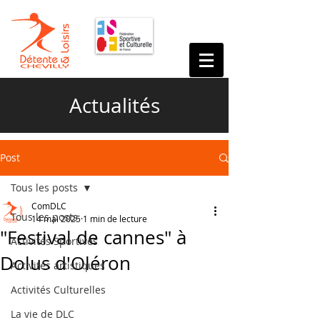
Actualités
Post
Tous les posts
ComDLC
Tous les posts
14 mai 2025
1 min de lecture
"Festival de cannes" à
Activités Sportives
Dolus d'Oléron
Activités artistiques
Activités Culturelles
La vie de DLC