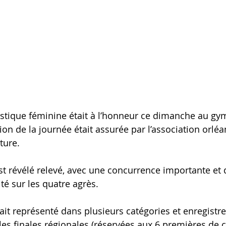
istique féminine était à l’honneur ce dimanche au gy
ion de la journée était assurée par l’association orléa
ture.
est révélé relevé, avec une concurrence importante et 
té sur les quatre agrès.
tait représenté dans plusieurs catégories et enregistr
 les finales régionales (réservées aux 6 premières de 