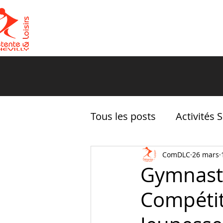
ACCUEIL
LE CLUB
Tous les posts
Activités 
La vie de DLC
ComDLC
26 mars
Gymnasti
Compétit