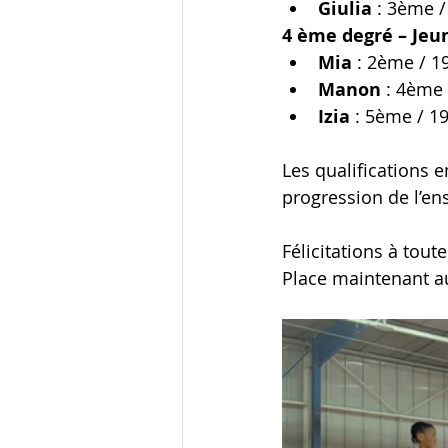
Giulia
 : 3ème /
4 ème degré – Jeu
Mia
 : 2ème / 19
Manon
 : 4ème 
Izia
 : 5ème / 19
Les qualifications e
progression de l’e
Félicitations à tou
Place maintenant au