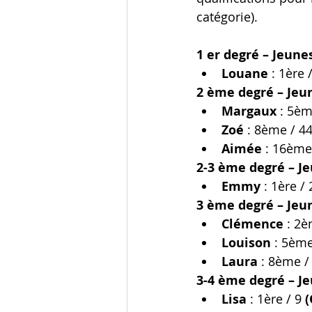
catégorie).
1 er degré – Jeune
Louane
 : 1ère /
2 ème degré – Jeu
Margaux
 : 5èm
Zoé
 : 8ème / 4
Aimée
 : 16ème
2-3 ème degré – J
Emmy
 : 1ère / 
3 ème degré – Jeu
Clémence
 : 2è
Louison
 : 5ème
Laura
 : 8ème /
3-4 ème degré – J
Lisa
 : 1ère / 9 
(