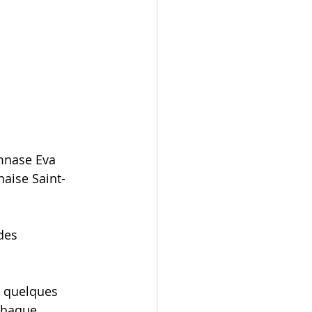
mnase Eva 
naise Saint-
des 
e quelques 
chaque 