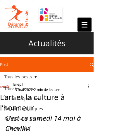
Actualités
Post
Tous les posts
larep.fr
Tous les posts
13 mai 2022
2 min de lecture
L’art et la culture à
Activités Sportives
l’honneur
Activités artistiques
C'est ce samedi 14 mai à 
Activités Culturelles
Chevilly!
La vie de DLC