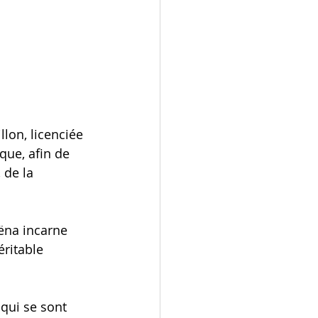
llon, licenciée 
ue, afin de 
 de la 
na incarne 
ritable 
qui se sont 