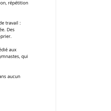
on, répétition 
 travail : 
ée. Des 
prier.
édié aux 
ymnastes, qui 
ans aucun 