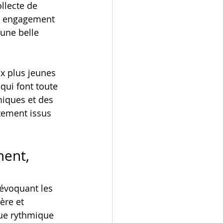
llecte de 
ur engagement 
 une belle 
ux plus jeunes 
qui font toute 
miques et des 
tement issus 
ment, 
évoquant les 
ère et 
que rythmique 