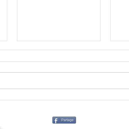
Les jeunes gymnastes de
Gest
Chevilly font leurs preuves
déma
face aux équipes du Centre-
serv
Val de Loire
Partage