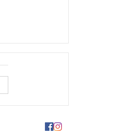
ion du stress : une
rche engagée au
ice de nos gymnastes