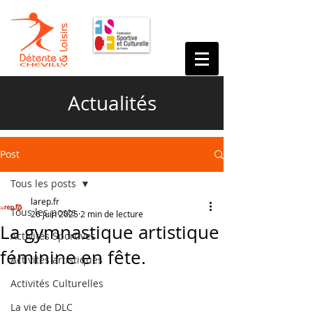
Actualités
Post
Tous les posts
larep.fr
Tous les posts
26 juin 2025
2 min de lecture
La gymnastique artistique
Activités Sportives
féminine en fête.
Activités artistiques
Activités Culturelles
La vie de DLC