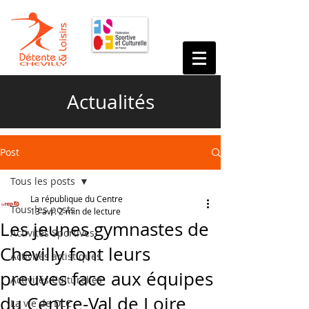
Actualités
Post
Tous les posts
La république du Centre
Tous les posts
13 avr.
2 min de lecture
Les jeunes gymnastes de
Activités Sportives
Chevilly font leurs
Activités artistiques
preuves face aux équipes
Activités Culturelles
du Centre-Val de Loire
La vie de DLC