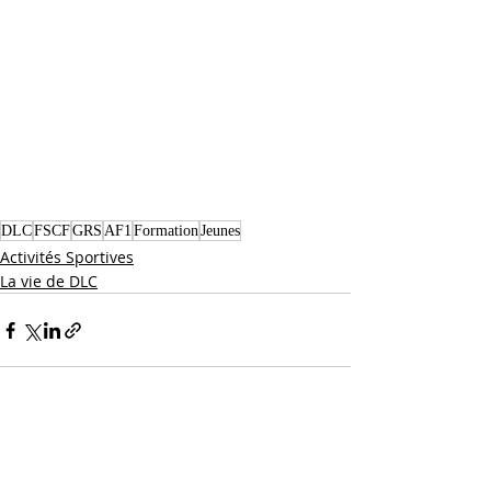
DLC
FSCF
GRS
AF1
Formation
Jeunes
Activités Sportives
La vie de DLC
Posts récents
Voir tout