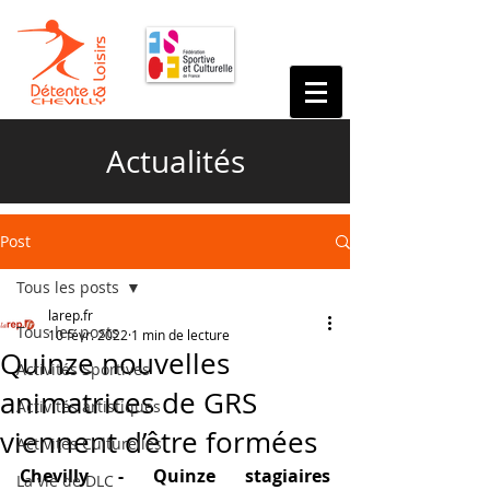
Actualités
Post
Tous les posts
larep.fr
Tous les posts
10 févr. 2022
1 min de lecture
Quinze nouvelles
Activités Sportives
animatrices de GRS
Activités artistiques
viennent d’être formées
Activités Culturelles
Chevilly - Quinze stagiaires 
La vie de DLC