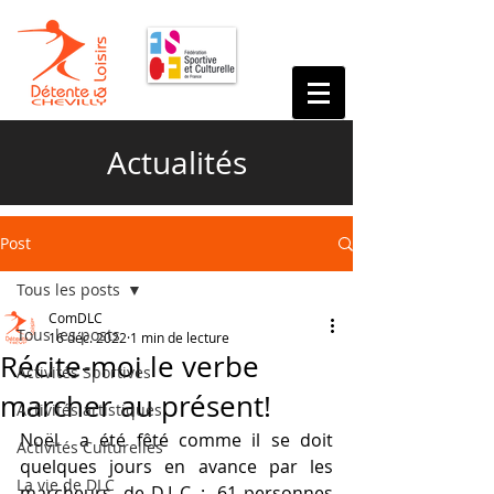
Actualités
Post
Tous les posts
ComDLC
Tous les posts
16 déc. 2022
1 min de lecture
Récite-moi le verbe
Activités Sportives
marcher au présent!
Activités artistiques
Noël  a été fêté comme il se doit 
Activités Culturelles
quelques jours en avance par les 
La vie de DLC
marcheurs  de D.L.C. ;  61 personnes 