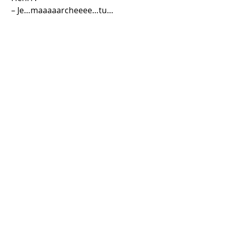
 – Je…maaaaarcheeee…tu…
maaaaarcheeees…
 Jacques :
 – Aller plus vite Henri !
 – Euh…je cours, tu cours, il court..
Marche active
Repas
Noël
Activités Sportives
La vie de DLC
Posts récents
Voir tout