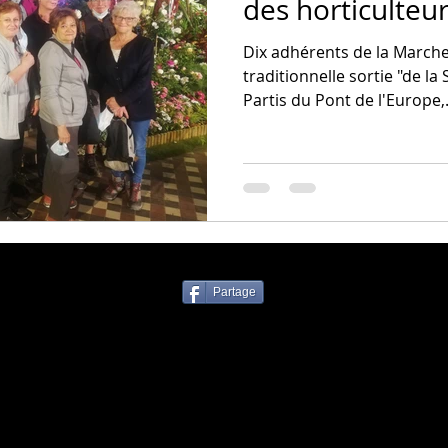
des horticulteu
Dix adhérents de la Marche 
traditionnelle sortie "de la Saint-Fiacre à ORLEANS".
Partis du Pont de l'Europe,.
Partage