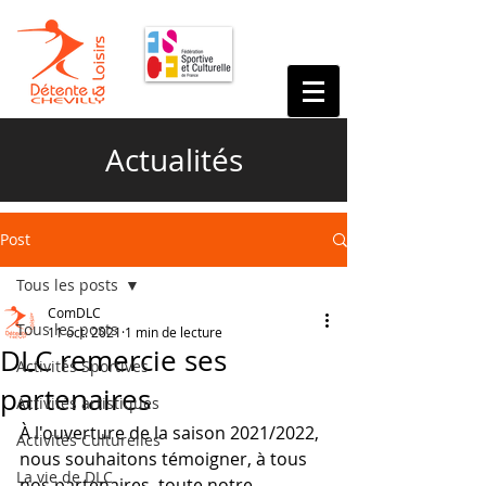
Actualités
Post
Tous les posts
ComDLC
Tous les posts
11 oct. 2021
1 min de lecture
DLC remercie ses
Activités Sportives
partenaires
Activités artistiques
À l'ouverture de la saison 2021/2022, 
Activités Culturelles
nous souhaitons témoigner, à tous 
La vie de DLC
nos partenaires, toute notre 