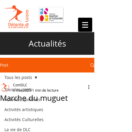
Actualités
Post
Tous les posts
ComDLC
Tous les posts
8 mai 2023
1 min de lecture
Marche du muguet
Activités Sportives
Activités artistiques
Activités Culturelles
La vie de DLC